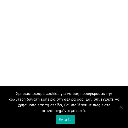
Χρησιμοποιούμε cookies για να σας προσφέρουμε την
© 2026
– Με επιφύλαξη παντός δικαιώματος
καλύτερη δυνατή εμπειρία στη σελίδα μας. Εάν συνεχίσετε να
χρησιμοποιείτε τη σελίδα, θα υποθέσουμε πως είστε
Υλοποιήθηκε από
WP
– Σχεδιασμένο με το
Customizr theme
ικανοποιημένοι με αυτό.
Εντάξει